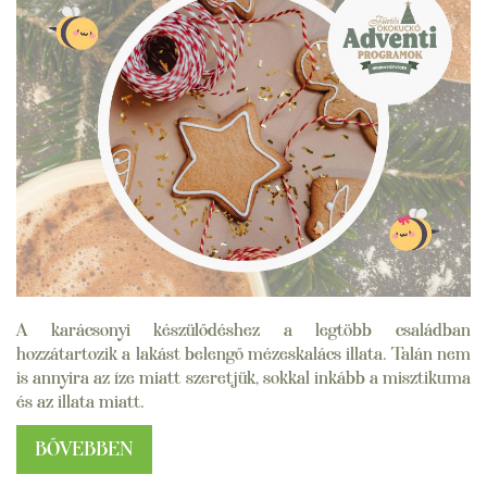
A karácsonyi készülődéshez a legtöbb családban
hozzátartozik a lakást belengő mézeskalács illata. Talán nem
is annyira az íze miatt szeretjük, sokkal inkább a misztikuma
és az illata miatt.
BŐVEBBEN