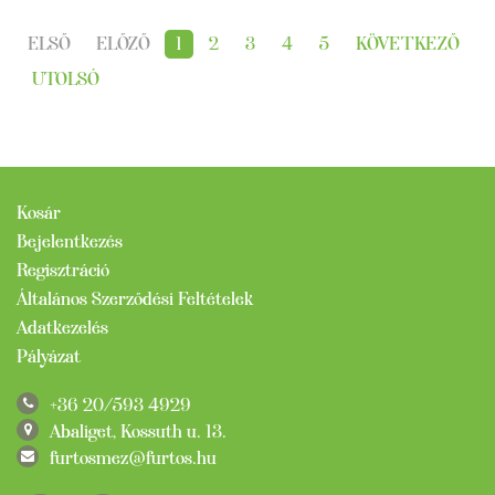
ELSŐ
ELŐZŐ
1
2
3
4
5
KÖVETKEZŐ
UTOLSÓ
Kosár
Bejelentkezés
Regisztráció
Általános Szerződési Feltételek
Adatkezelés
Pályázat
+36 20/593 4929
Abaliget, Kossuth u. 13.
furtosmez@furtos.hu