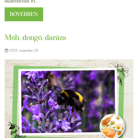
akadhatnak itt.
BŐVEBBEN
Méh, dongó, darázs
2021. március 29