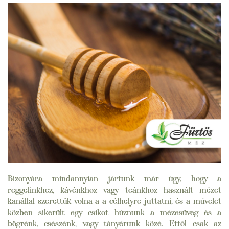
Bizonyára mindannyian jártunk már úgy, hogy a
reggelinkhez, kávénkhoz vagy teánkhoz használt mézet
kanállal szerettük volna a a célhelyre juttatni, és a művelet
közben sikerült egy csíkot húznunk a mézesüveg és a
bögrénk, csészénk, vagy tányérunk közé. Ettől csak az