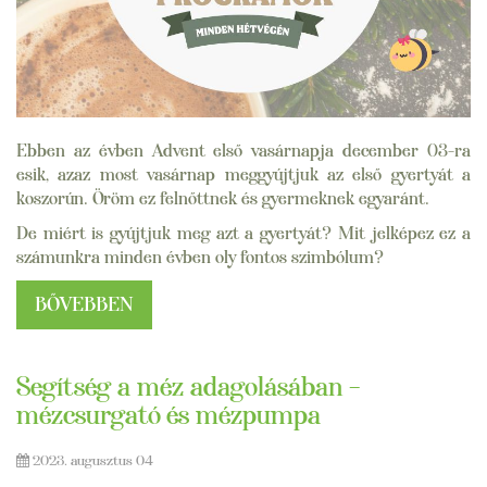
Ebben az évben Advent első vasárnapja december 03-ra
esik, azaz most vasárnap meggyújtjuk az első gyertyát a
koszorún. Öröm ez felnőttnek és gyermeknek egyaránt.
De miért is gyújtjuk meg azt a gyertyát? Mit jelképez ez a
számunkra minden évben oly fontos szimbólum?
BŐVEBBEN
Segítség a méz adagolásában –
mézcsurgató és mézpumpa
2023. augusztus 04