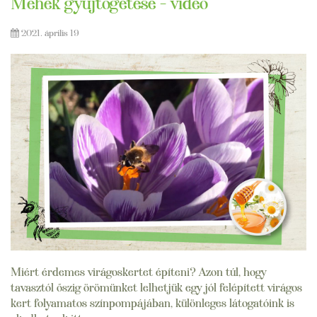
Méhek gyűjtögetése - videó
2021. április 19
Miért érdemes virágoskertet építeni? Azon túl, hogy
tavasztól őszig örömünket lelhetjük egy jól felépített virágos
kert folyamatos színpompájában, különleges látogatóink is