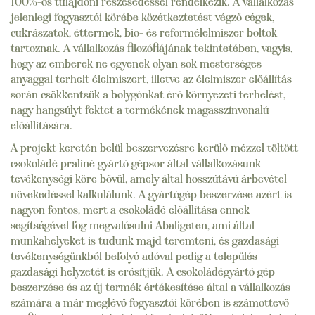
100%-os tulajdoni részesedéssel rendelkezik. A vállalkozás
jelenlegi fogyasztói körébe közétkeztetést végző cégek,
cukrászatok, éttermek, bio- és reformélelmiszer boltok
tartoznak. A vállalkozás filozófiájának tekintetében, vagyis,
hogy az emberek ne egyenek olyan sok mesterséges
anyaggal terhelt élelmiszert, illetve az élelmiszer előállítás
során csökkentsük a bolygónkat érő környezeti terhelést,
nagy hangsúlyt fektet a termékének magasszínvonalú
előállítására.
A projekt keretén belül beszervezésre kerülő mézzel töltött
csokoládé praliné gyártó gépsor által vállalkozásunk
tevékenységi köre bővül, amely által hosszútávú árbevétel
növekedéssel kalkulálunk. A gyártógép beszerzése azért is
nagyon fontos, mert a csokoládé előállítása ennek
segítségével fog megvalósulni Abaligeten, ami által
munkahelyeket is tudunk majd teremteni, és gazdasági
tevékenységünkből befolyó adóval pedig a település
gazdasági helyzetét is erősítjük. A csokoládégyártó gép
beszerzése és az új termék értékesítése által a vállalkozás
számára a már meglévő fogyasztói körében is számottevő