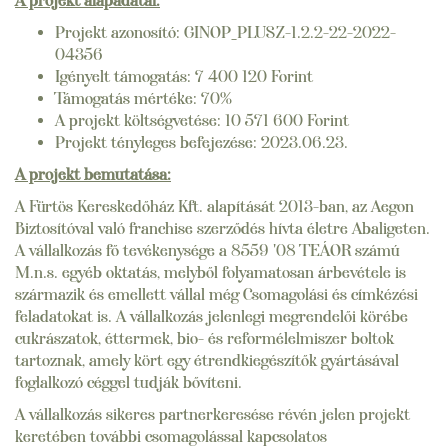
A projekt alapadatai:
Projekt azonosító: GINOP_PLUSZ-1.2.2-22-2022-
04356
Igényelt támogatás: 7 400 120 Forint
Támogatás mértéke: 70%
A projekt költségvetése: 10 571 600 Forint
Projekt tényleges befejezése: 2023.06.23.
A projekt bemutatása:
A Fürtös Kereskedőház Kft. alapítását 2013-ban, az Aegon
Biztosítóval való franchise szerződés hívta életre Abaligeten.
A vállalkozás fő tevékenysége a 8559 '08 TEÁOR számú
M.n.s. egyéb oktatás, melyből folyamatosan árbevétele is
származik és emellett vállal még Csomagolási és címkézési
feladatokat is. A vállalkozás jelenlegi megrendelői körébe
cukrászatok, éttermek, bio- és reformélelmiszer boltok
tartoznak, amely kört egy étrendkiegészítők gyártásával
foglalkozó céggel tudják bővíteni.
A vállalkozás sikeres partnerkeresése révén jelen projekt
keretében további csomagolással kapcsolatos