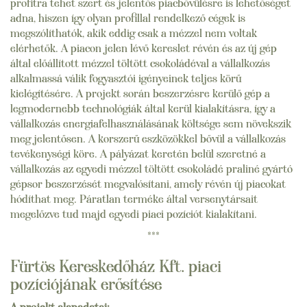
profitra tehet szert és jelentős piacbővülésre is lehetőséget
adna, hiszen így olyan profillal rendelkező cégek is
megszólíthatók, akik eddig csak a mézzel nem voltak
elérhetők. A piacon jelen lévő kereslet révén és az új gép
által előállított mézzel töltött csokoládéval a vállalkozás
alkalmassá válik fogyasztói igényeinek teljes körű
kielégítésére. A projekt során beszerzésre kerülő gép a
legmodernebb technológiák által kerül kialakításra, így a
vállalkozás energiafelhasználásának költsége sem növekszik
meg jelentősen. A korszerű eszközökkel bővül a vállalkozás
tevékenységi köre. A pályázat keretén belül szeretné a
vállalkozás az egyedi mézzel töltött csokoládé praliné gyártó
gépsor beszerzését megvalósítani, amely révén új piacokat
hódíthat meg. Páratlan terméke által versenytársait
megelőzve tud majd egyedi piaci pozíciót kialakítani.
***
Fürtös Kereskedőház Kft. piaci
pozíciójának erősítése