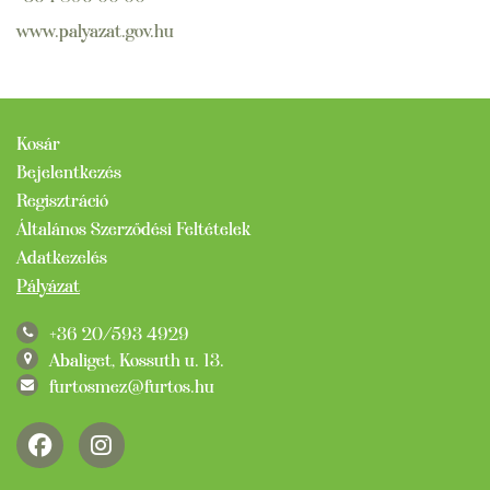
www.palyazat.gov.hu
Kosár
Bejelentkezés
Regisztráció
Általános Szerződési Feltételek
Adatkezelés
Pályázat
+36 20/593 4929
Abaliget, Kossuth u. 13.
furtosmez@furtos.hu