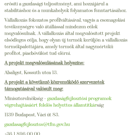
erősíti a gazdasági teljesítményt, ami hozzájárul a
stabilitáshoz és a munkahelyek folyamatos fenntartásához.
Vállalkozás fokozatos profilváltásával, vagyis a csomagolási
tevékenységre való átállással mindezen célok
megvalósulnak. A vállalkozás által megvalósított projekt
elsődleges célja, hogy olyan új termék kerüljön a vállalkozás
termékpalettájára, amely termék által nagymértékű
profitot, piacbővülést tud elérni.
A projekt megvalósulásának helyszíne:
Abaliget, Kossuth utca 13.
A projekt a következő közreműködő szervezetek
támogatásával valósult meg:
Miniszterelnökség –
gazdaságfejlesztési programok
végrehajtásáért felelős helyettes államtitkár
ság
1139 Budapest, Váci út 83.
gazdasagfejlesztes@tfm.gov.hu
+36 1 896 00 00