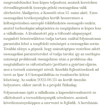
megrendeléseket lesz képes teljesíteni, aminek keretében
étrendkiegészítők (energia gélek) csomagolása válik
elérhetővé Abaligeten, a Kossuth utca 13. szám alatt. Ezen
csomagolási tevékenységhez került beszerzésre a
költségvetésben szereplő többfunkciós csomagoló eszköz,
amivel technológiai adaptációra és megújulásra is képes lesz
a vállalkozás. A kiválasztott gép a töltendő alapanyagot
megadott hőmérsékleten tudja tartani, ezáltal folyamatosan
garantálni lehet a megfelelő minőséget a csomagolás során.
További előnye a gépnek, hogy számítógépes vezérlése adott
csomagolási paramétereket el tudja tárolni, így az esetleges
minőségi problémák visszajelzése után a probléma oka
megtalálható és változtatható/javítható a gyártási eljárás,
ami a termék minőségét növeli. Későbbi fejlesztéseknek ad
teret az Ipar 4.0 kompatibilitás és rendszerbe kötési
lehetőség. Az eszköz 2023.06.23-án került üzembe
helyezésre, ekkor zárult le a projekt fizikailag.
Folyamatosan építi a vállalkozás a kapcsolatrendszerét és
elkötelezett a termelékenységük növelésére, aminek
következményeképpen a szervezet is fejlődik. A beruházás