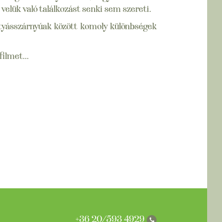
elük való találkozást senki sem szereti.
rtyásszárnyúak között komoly különbségek
ilmet...
+36 20/593 4929