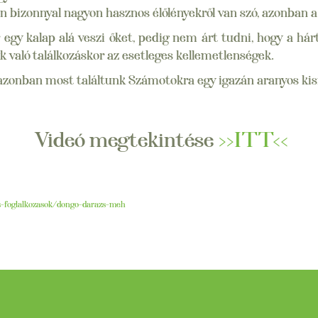
bizonnyal nagyon hasznos élőlényekről van szó, azonban a v
egy kalap alá veszi őket, pedig nem árt tudni, hogy a há
ük való találkozáskor az esetleges kellemetlenségek.
azonban most találtunk Számotokra egy igazán aranyos kisf
Videó megtekintése
>>ITT<<
s-
foglalkozasok/dongo-darazs-meh