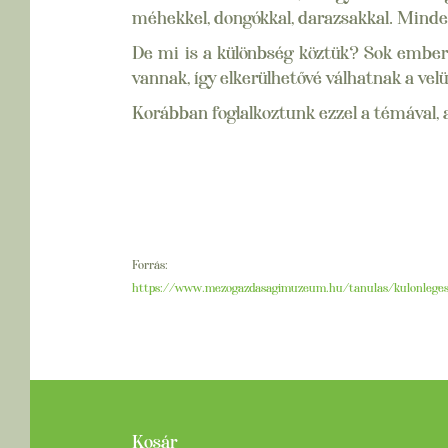
méhekkel, dongókkal, darazsakkal. Minden 
De mi is a különbség köztük? Sok ember 
vannak, így elkerülhetővé válhatnak a vel
Korábban foglalkoztunk ezzel a témával, 
Forrás:
https://www.
mezogazdasagimuzeum.hu/
tanulas/kulonlege
Kosár