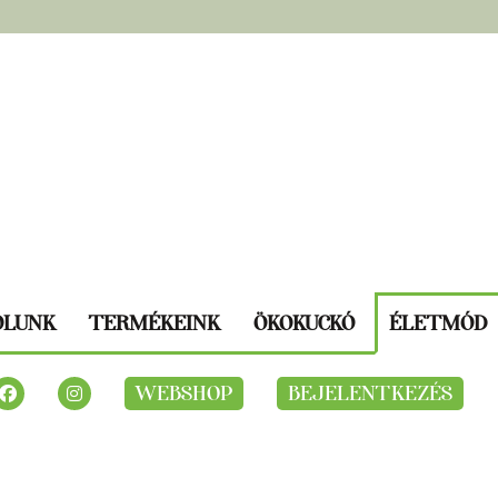
ÓLUNK
TERMÉKEINK
ÖKOKUCKÓ
ÉLETMÓD
WEBSHOP
BEJELENTKEZÉS