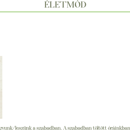
ÉLETMÓD
agyunk/leszünk a szabadban. A szabadban töltött óráinkba