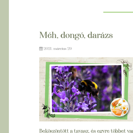
Méh, dongó, darázs
2021. március 29
Beköszöntött a tavasz, és egyre többet v