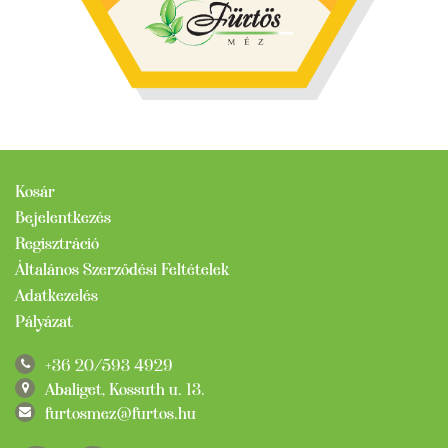
Kosár
Bejelentkezés
Regisztráció
Általános Szerződési Feltételek
Adatkezelés
Pályázat
+36 20/593 4929
Abaliget, Kossuth u. 13.
furtosmez@furtos.hu