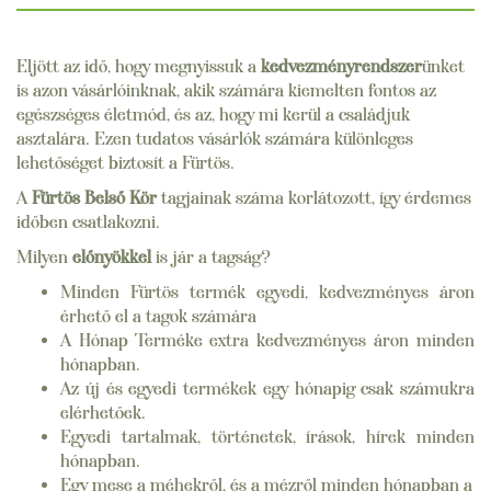
Eljött az idő, hogy megnyissuk a
kedvezményrendszer
ünket
is azon vásárlóinknak, akik számára kiemelten fontos az
egészséges életmód, és az, hogy mi kerül a családjuk
asztalára. Ezen tudatos vásárlók számára különleges
lehetőséget biztosít a Fürtös.
A
Fürtös Belső Kör
tagjainak száma korlátozott, így érdemes
időben csatlakozni.
Milyen
előnyökkel
is jár a tagság?
Minden Fürtös termék egyedi, kedvezményes áron
érhető el a tagok számára
A Hónap Terméke extra kedvezményes áron minden
hónapban.
Az új és egyedi termékek egy hónapig csak számukra
elérhetőek.
Egyedi tartalmak, történetek, írások, hírek minden
hónapban.
Egy mese a méhekről, és a mézről minden hónapban a