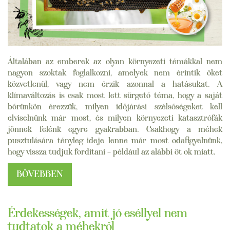
Általában az emberek az olyan környezeti témákkal nem
nagyon szoktak foglalkozni, amelyek nem érintik őket
közvetlenül, vagy nem érzik azonnal a hatásukat. A
klímaváltozás is csak most lett sürgető téma, hogy a saját
bőrünkön érezzük, milyen időjárási szélsőségeket kell
elviselnünk már most, és milyen környezeti katasztrófák
jönnek felénk egyre gyakrabban. Csakhogy a méhek
pusztulására tényleg ideje lenne már most odafigyelnünk,
hogy vissza tudjuk fordítani – például az alábbi öt ok miatt.
BŐVEBBEN
Érdekességek, amit jó eséllyel nem
tudtatok a méhekről