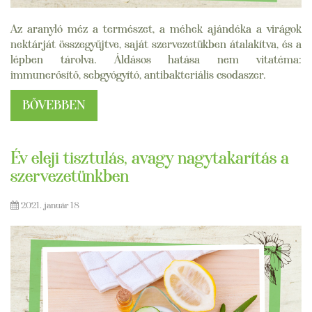
Az aranyló méz a természet, a méhek ajándéka a virágok
nektárját összegyűjtve, saját szervezetükben átalakítva, és a
lépben tárolva. Áldásos hatása nem vitatéma:
immunerősítő, sebgyógyító, antibakteriális csodaszer.
BŐVEBBEN
Év eleji tisztulás, avagy nagytakarítás a
szervezetünkben
2021. január 18