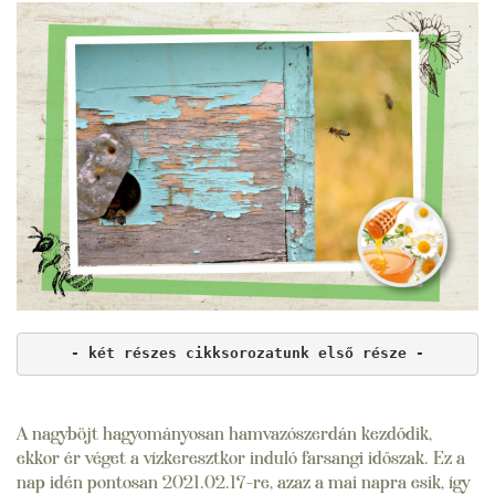
- két részes cikksorozatunk első része -
A nagyböjt hagyományosan hamvazószerdán kezdődik,
ekkor ér véget a vízkeresztkor induló farsangi időszak. Ez a
nap idén pontosan 2021.02.17-re, azaz a mai napra esik, így