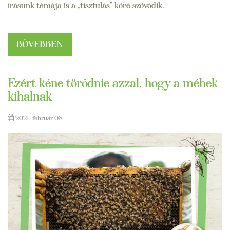
írásunk témája is a „tisztulás” köré szövődik.
BŐVEBBEN
Ezért kéne törődnie azzal, hogy a méhek
kihalnak
2021. február 08