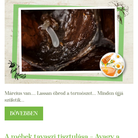
Március van.... Lassan ébred a természet... Minden újjá
születik...
BŐVEBBEN
A méhek tavaszi tisztulása – Avagy a