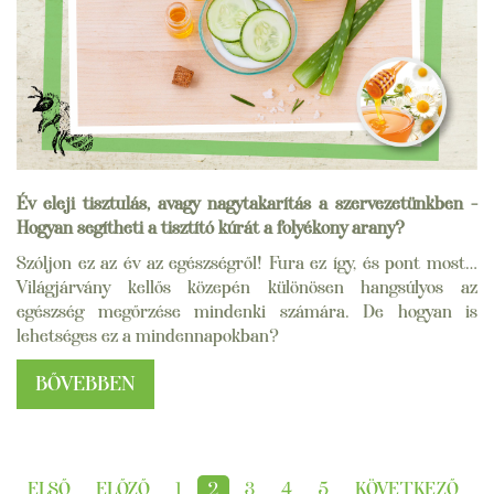
Év eleji tisztulás, avagy nagytakarítás a szervezetünkben -
Hogyan segítheti a tisztító kúrát a folyékony arany?
Szóljon ez az év az egészségről! Fura ez így, és pont most…
Világjárvány kellős közepén különösen hangsúlyos az
egészség megőrzése mindenki számára. De hogyan is
lehetséges ez a mindennapokban?
BŐVEBBEN
ELSŐ
ELŐZŐ
1
2
3
4
5
KÖVETKEZŐ