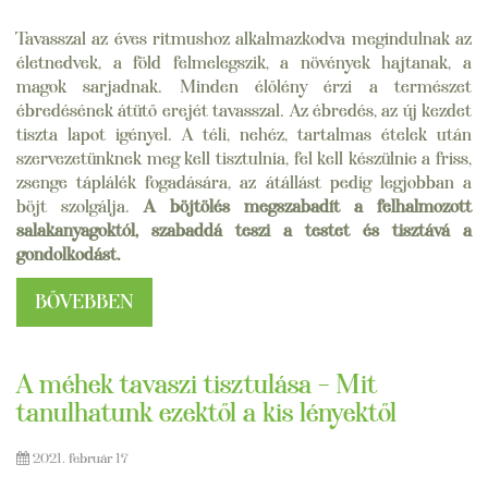
Tavasszal az éves ritmushoz alkalmazkodva megindulnak az
életnedvek, a föld felmelegszik, a növények hajtanak, a
magok sarjadnak. Minden élőlény érzi a természet
ébredésének átütő erejét tavasszal. Az ébredés, az új kezdet
tiszta lapot igényel. A téli, nehéz, tartalmas ételek után
szervezetünknek meg kell tisztulnia, fel kell készülnie a friss,
zsenge táplálék fogadására, az átállást pedig legjobban a
böjt szolgálja.
A böjtölés megszabadít a felhalmozott
salakanyagoktól, szabaddá teszi a testet és tisztává a
gondolkodást.
BŐVEBBEN
A méhek tavaszi tisztulása – Mit
tanulhatunk ezektől a kis lényektől
2021. február 17