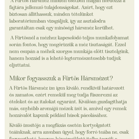
A Fürtös Hársméz minden esetben magán hordozza a
fajtára jellemző tulajdonságokat. Azért, hogy ezt
biztosan állíthassuk, minden tételünket
laboratóriumban vizsgáljuk, így az asztalodra
garantáltan csak egy minőségi hársméz kerülhet.
A Fürtösnél a mézhez kapcsolódó teljes munkafolyamat
során fontos, hogy megőrizzük a méz tisztaságát. Ezzel
nem csupán a méhek szorgos munkája előtt tisztelgünk,
hanem hozzád is a lehető legtermészetesebb tudjuk
eljuttatni.
Mikor fogyasszuk a Fürtös Hársmézet?
A Fürtös Hársméz íze igen kiváló, rendkívül határozott
és zamatos, ezért remekül meg tudja fűszerezni az
ételeket és az italokat egyaránt. Kiválóan gazdagíthatja
más, enyhébb aromájú mézek ízét is, amivel egy remek
hozzávalót kapunk például húsok pácolásához.
Kiváló ízesítője a megfázás esetén kortyolgatott
teáinknak, arra azonban ügyel, hogy forró teába ne, csak
fogyasztható, langyos hőmérsékletű italba tegyük a