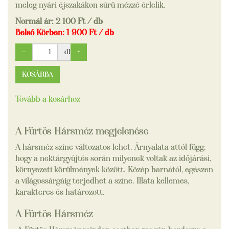
meleg nyári éjszakákon sűrű mézzé érlelik.
Normál ár:
2 100
Ft / db
Belső Körben:
1 900
Ft / db
−
db
+
KOSÁRBA
Tovább a kosárhoz
A Fürtös Hársméz megjelenése
A hársméz színe változatos lehet. Árnyalata attól függ,
hogy a nektárgyűjtés során milyenek voltak az időjárási,
környezeti körülmények között. Közép barnától, egészen
a világossárgáig terjedhet a színe. Illata kellemes,
karakteres és határozott.
A Fürtös Hársméz