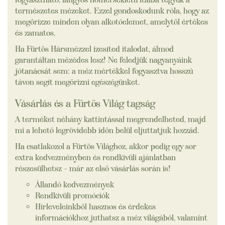
természetes mézeket. Ezzel gondoskodunk róla, hogy az
megőrizze minden olyan alkotóelemet, amelytől értékes
és zamatos.
Ha Fürtös Hársmézzel ízesíted italodat, álmod
garantáltan mézédes lesz! Ne feledjük nagyanyáink
jótanácsát sem: a méz mértékkel fogyasztva hosszú
távon segít megőrizni egészégünket.
Vásárlás és a Fürtös Világ tagság
A terméket néhány kattintással megrendelheted, majd
mi a lehető legrövidebb időn belül eljuttatjuk hozzád.
Ha csatlakozol a Fürtös Világhoz, akkor pedig egy sor
extra kedvezményben és rendkívüli ajánlatban
részesülhetsz – már az első vásárlás során is!
Állandó kedvezmények
Rendkívüli promóciók
Hírleveleinkből hasznos és érdekes
információkhoz juthatsz a méz világából, valamint