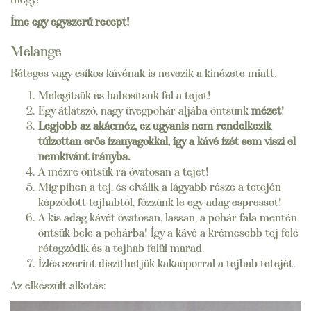
Íme egy egyszerű recept!
Melange
Réteges vagy csíkos kávénak is nevezik a kinézete miatt.
Melegítsük és habosítsuk fel a tejet!
Egy átlátszó, nagy üvegpohár aljába öntsünk
mézet
!
Legjobb az akácméz, ez ugyanis nem rendelkezik
túlzottan erős ízanyagokkal, így a kávé ízét sem viszi el
nemkívánt irányba.
A mézre öntsük rá óvatosan a tejet!
Míg pihen a tej, és elválik a lágyabb része a tetején
képződött tejhabtól, főzzünk le egy adag espressot!
A kis adag kávét óvatosan, lassan, a pohár fala mentén
öntsük bele a pohárba! Így a kávé a krémesebb tej felé
rétegződik és a tejhab felül marad.
Ízlés szerint díszíthetjük kakaóporral a tejhab tetejét.
Az elkészült alkotás: