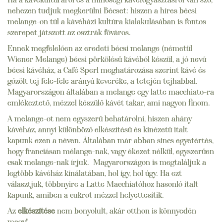
nehezen tudjuk megkerülni Bécset: hiszen a híres bécsi
melange-on túl a kávéházi kultúra kialakulásában is fontos
szerepet játszott az osztrák főváros.
Ennek megfelelően az eredeti bécsi melange (németül
Wiener Melange) bécsi pörkölésű kávéból készül, a jó nevű
bécsi kávéház, a Café Sperl meghatározása szerint kávé és
gőzölt tej fele-fele arányú keveréke, a tetején tejhabbal.
Magyarországon általában a melange egy latte macchiato-ra
emlékeztető, mézzel készülő kávét takar, ami nagyon finom.
A melange-ot nem egyszerű behatárolni, hiszen ahány
kávéház, annyi különböző elkészítésű és kinézetű italt
kapunk ezen a néven. Általában már abban sincs egyetértés,
hogy franciásan mélange-nak, vagy ékezet nélkül, egyszerűen
csak melange-nak írjuk. Magyarországon is megtaláljuk a
legtöbb kávéház kínálatában, hol így, hol úgy. Ha ezt
választjuk, többnyire a Latte Macchiatóhoz hasonló italt
kapunk, amiben a cukrot mézzel helyettesítik.
Az
elkészítése
nem bonyolult, akár otthon is könnyedén
megy!