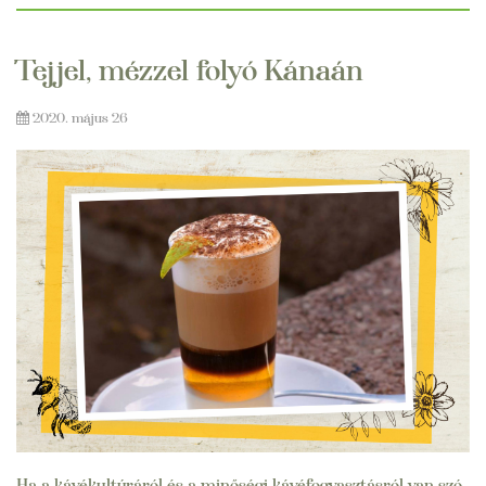
Tejjel, mézzel folyó Kánaán
2020. május 26
Ha a kávékultúráról és a minőségi kávéfogyasztásról van szó,