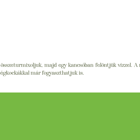
el összeturmixoljuk, majd egy kancsóban felöntjük vízzel.
jégkockákkal már fogyaszthatjuk is.