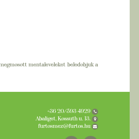
 A megmosott mentaleveleket beledobjuk a
+36 20/593 4929
Abaliget, Kossuth u. 13.
furtosmez@furtos.hu