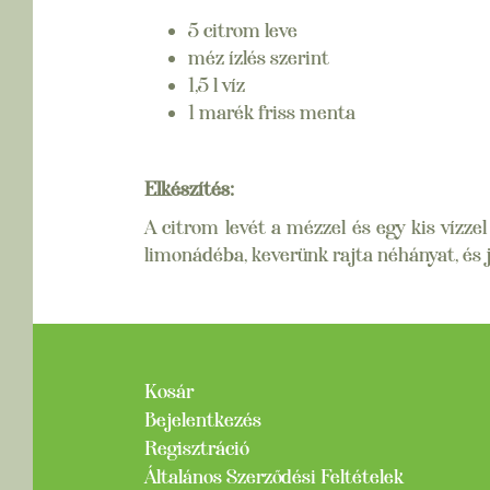
5 citrom leve
méz ízlés szerint
1,5 l víz
1 marék friss menta
Elkészítés:
A citrom levét a mézzel és egy kis vízz
limonádéba, keverünk rajta néhányat, és 
Kosár
Bejelentkezés
Regisztráció
Általános Szerződési Feltételek