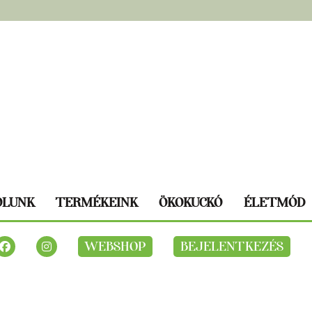
ÓLUNK
TERMÉKEINK
ÖKOKUCKÓ
ÉLETMÓD
WEBSHOP
BEJELENTKEZÉS